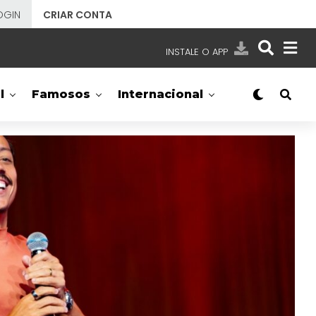
OGIN
CRIAR CONTA
INSTALE O APP
EMISSORAS
l
Famosos
Internacional
NOSSAS REDES
APP TV SBT
SBT
- SISTEMA BRASILEIRO DE TELEVISÃO