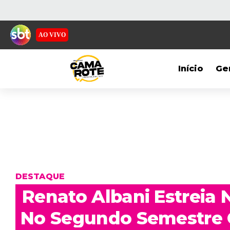
AO VIVO
Início
Ge
DESTAQUE
Renato Albani Estreia
No Segundo Semestre