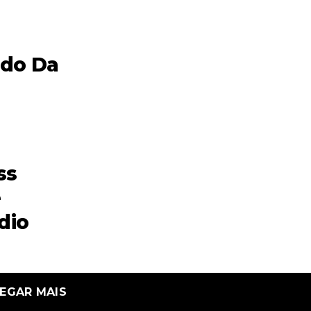
E
do Da
ss
e
dio
EGAR MAIS