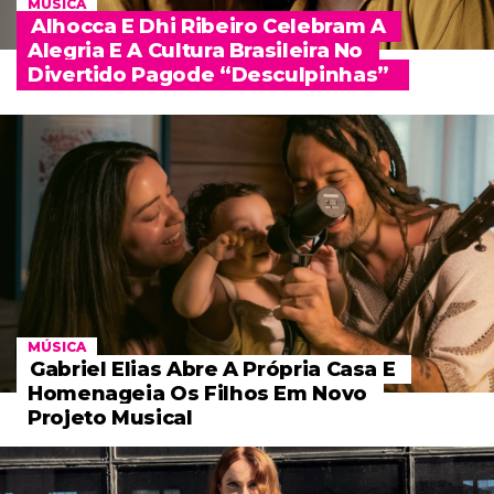
MÚSICA
Alhocca E Dhi Ribeiro Celebram A
Alegria E A Cultura Brasileira No
Divertido Pagode “Desculpinhas”
MÚSICA
Gabriel Elias Abre A Própria Casa E
Homenageia Os Filhos Em Novo
Projeto Musical