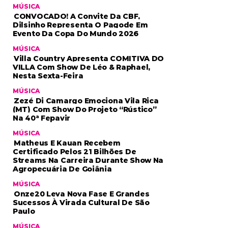
MÚSICA
CONVOCADO! A Convite Da CBF,
Dilsinho Representa O Pagode Em
Evento Da Copa Do Mundo 2026
MÚSICA
Villa Country Apresenta COMITIVA DO
VILLA Com Show De Léo & Raphael,
Nesta Sexta-Feira
MÚSICA
Zezé Di Camargo Emociona Vila Rica
(MT) Com Show Do Projeto “Rústico”
Na 40ª Fepavir
MÚSICA
Matheus E Kauan Recebem
Certificado Pelos 21 Bilhões De
Streams Na Carreira Durante Show Na
Agropecuária De Goiânia
MÚSICA
Onze20 Leva Nova Fase E Grandes
Sucessos À Virada Cultural De São
Paulo
MÚSICA