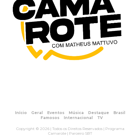
Início
Geral
Eventos
Música
Destaque
Brasil
Famosos
Internacional
TV
Copyright © 2026 | Todos os Direitos Reservados | Programa
Camarote | Parceiro SBT