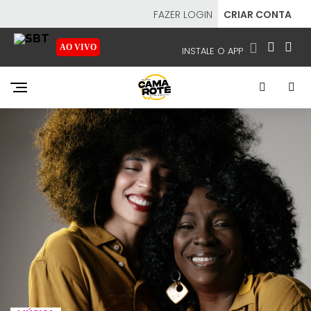
FAZER LOGIN
CRIAR CONTA
AO VIVO
INSTALE O APP
EMISSORAS
NOSSAS REDES
APP TV SBT
SBT
- SISTEMA BRASILEIRO DE TELEVISÃO