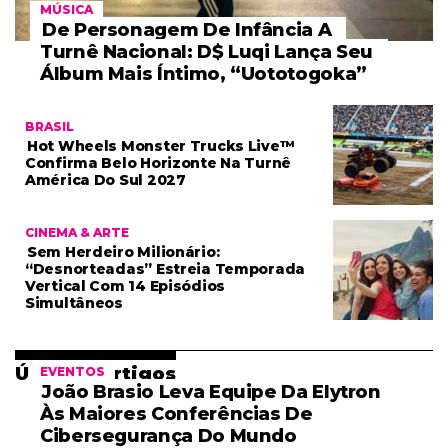
MÚSICA
De Personagem De Infância A
Turnê Nacional: D$ Luqi Lança Seu
Álbum Mais Íntimo, “Uototogoka”
BRASIL
Hot Wheels Monster Trucks Live™
Confirma Belo Horizonte Na Turnê
América Do Sul 2027
CINEMA & ARTE
Sem Herdeiro Milionário:
“Desnorteadas” Estreia Temporada
Vertical Com 14 Episódios
Simultâneos
Últimos Artigos
EVENTOS
João Brasio Leva Equipe Da Elytron
Às Maiores Conferências De
Cibersegurança Do Mundo