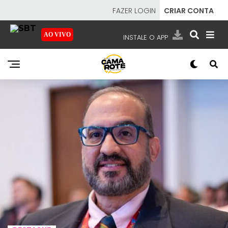
FAZER LOGIN
CRIAR CONTA
AO VIVO
INSTALE O APP
EMISSORAS
NOSSAS REDES
APP TV SBT
SBT
- SISTEMA BRASILEIRO DE TELEVISÃO