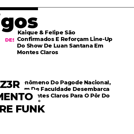
igos
Kaique & Felipe São
Confirmados E Reforçam Line-Up
DESTAQUE
Do Show De Luan Santana Em
Montes Claros
AZ3R
Fenômeno Do Pagode Nacional,
Som De Faculdade Desembarca
EVENTOS
MENTO
Em Montes Claros Para O Pôr Do
Sol 360°
RE FUNK