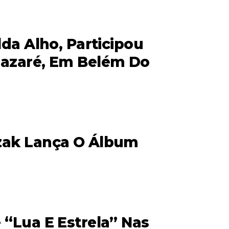
lda Alho, Participou
Nazaré, Em Belém Do
Izak Lança O Álbum
 “Lua E Estrela” Nas