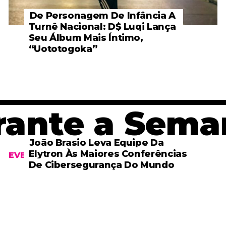
De Personagem De Infância A
Turnê Nacional: D$ Luqi Lança
Seu Álbum Mais Íntimo,
“Uototogoka”
ante a Sema
João Brasio Leva Equipe Da
Elytron Às Maiores Conferências
EVENTOS
De Cibersegurança Do Mundo