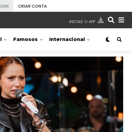
OGIN
CRIAR CONTA
INSTALE O APP
EMISSORAS
l
Famosos
Internacional
NOSSAS REDES
APP TV SBT
SBT
- SISTEMA BRASILEIRO DE TELEVISÃO