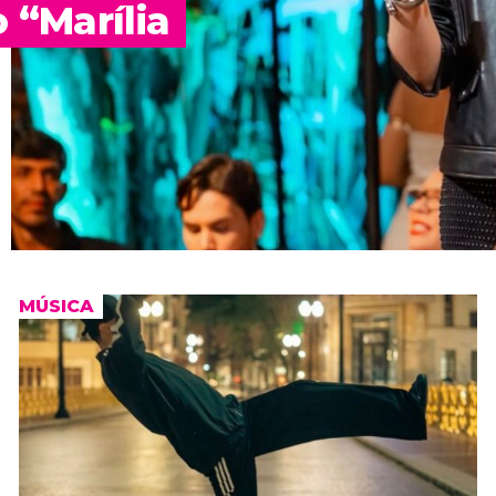
“Marília
MÚSICA