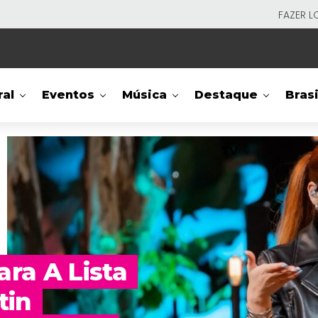
FAZER L
ral
Eventos
Música
Destaque
Brasi
TV
ara A Lista
tin