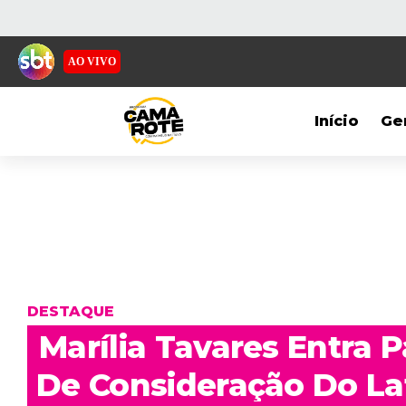
AO VIVO
Início
Ge
DESTAQUE
Marília Tavares Entra P
De Consideração Do La