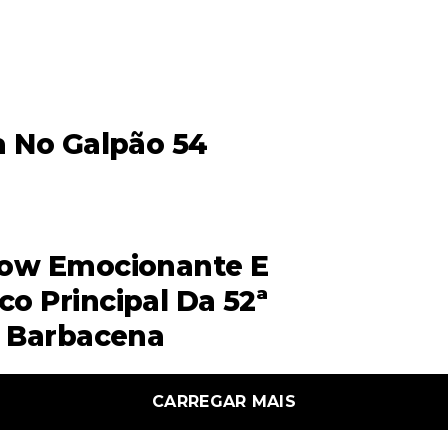
a No Galpão 54
how Emocionante E
o Principal Da 52ª
e Barbacena
CARREGAR MAIS