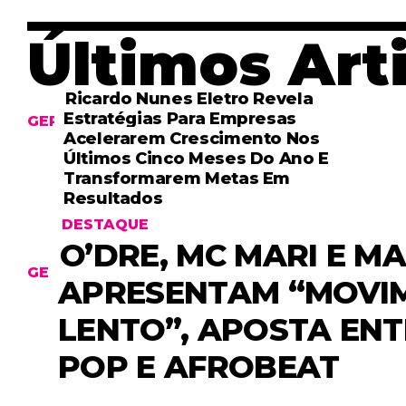
Últimos Art
Ricardo Nunes Eletro Revela
Estratégias Para Empresas
GERAL
Acelerarem Crescimento Nos
Últimos Cinco Meses Do Ano E
Transformarem Metas Em
Resultados
DESTAQUE
O’DRE, MC MARI E M
Curso De Tiro Básico Oferece
Capacitação Em Montes Claros
GERAL
APRESENTAM “MOVI
Com Foco Em Segurança E
Técnica
LENTO”, APOSTA ENT
POP E AFROBEAT