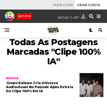
FAZER LOGIN
CRIAR CONTA
AO VIVO
INSTALE O APP
EMISSORAS
Todas As Postagens
NOSSAS REDES
APP TV SBT
Marcadas "clipe 100%
IA"
SBT
- SISTEMA BRASILEIRO DE TELEVISÃO
MÚSICA
Grupo Kalawe Cria Universo
Audiovisual No Pagode Após Estreia
De Clipe 100% Em IA