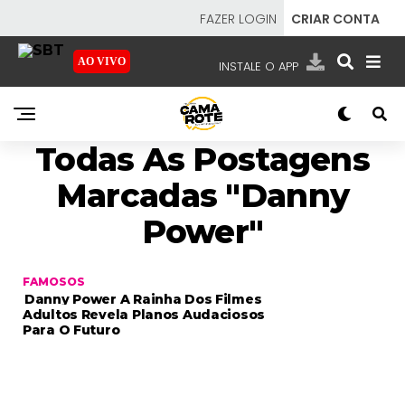
FAZER LOGIN
CRIAR CONTA
AO VIVO
INSTALE O APP
EMISSORAS
Todas As Postagens
NOSSAS REDES
APP TV SBT
Marcadas "Danny
Power"
SBT
- SISTEMA BRASILEIRO DE TELEVISÃO
FAMOSOS
Danny Power A Rainha Dos Filmes
Adultos Revela Planos Audaciosos
Para O Futuro