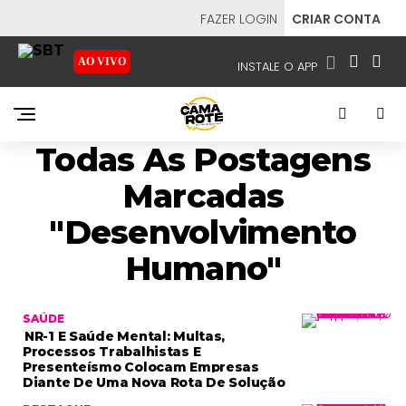
FAZER LOGIN
CRIAR CONTA
AO VIVO
INSTALE O APP
EMISSORAS
Todas As Postagens
NOSSAS REDES
APP TV SBT
Marcadas
"desenvolvimento
Humano"
SBT
- SISTEMA BRASILEIRO DE TELEVISÃO
SAÚDE
NR-1 E Saúde Mental: Multas,
Processos Trabalhistas E
Presenteísmo Colocam Empresas
Diante De Uma Nova Rota De Solução