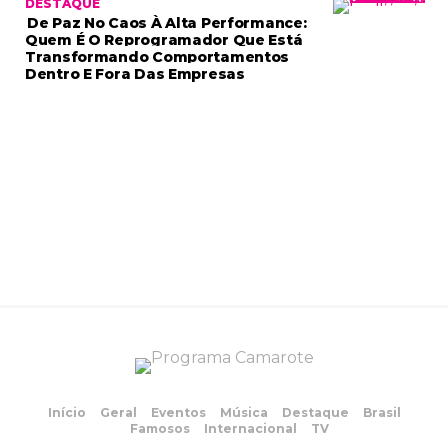
DESTAQUE
De Paz No Caos À Alta Performance:
Quem É O Reprogramador Que Está
Transformando Comportamentos
Dentro E Fora Das Empresas
Início
Geral
Eventos
Música
Destaque
Brasil
Famosos
Internacional
TV