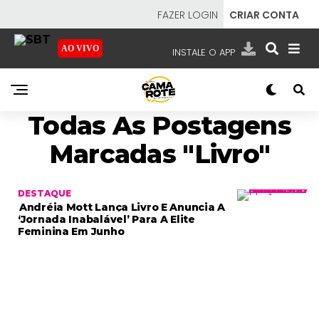
FAZER LOGIN
CRIAR CONTA
AO VIVO
INSTALE O APP
EMISSORAS
Todas As Postagens
NOSSAS REDES
APP TV SBT
Marcadas "livro"
DESTAQUE
Andréia Mott Lança Livro E Anuncia A
SBT
- SISTEMA BRASILEIRO DE TELEVISÃO
‘Jornada Inabalável’ Para A Elite
Feminina Em Junho