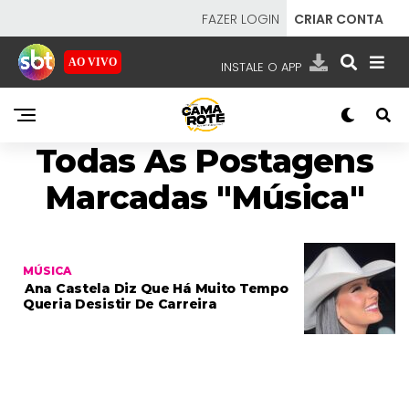
FAZER LOGIN
CRIAR CONTA
AO VIVO
INSTALE O APP
EMISSORAS
Todas As Postagens
NOSSAS REDES
APP TV SBT
Marcadas "Música"
SBT
- SISTEMA BRASILEIRO DE TELEVISÃO
MÚSICA
Ana Castela Diz Que Há Muito Tempo
Queria Desistir De Carreira