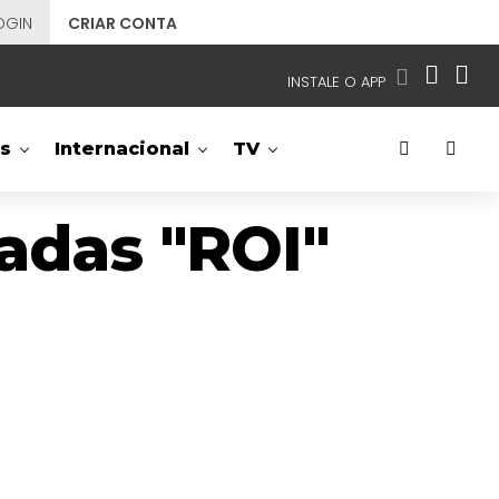
OGIN
CRIAR CONTA
INSTALE O APP
EMISSORAS
s
Internacional
TV
NOSSAS REDES
APP TV SBT
adas "ROI"
SBT
- SISTEMA BRASILEIRO DE TELEVISÃO