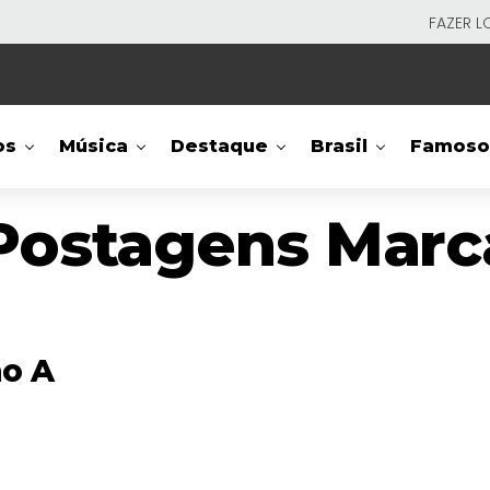
FAZER L
os
Música
Destaque
Brasil
Famoso
Postagens Marc
mo A