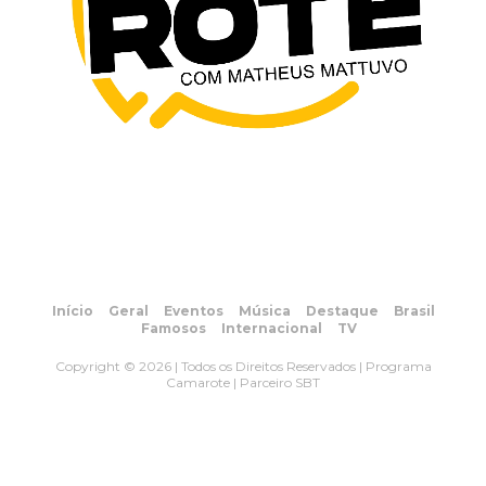
Início
Geral
Eventos
Música
Destaque
Brasil
Famosos
Internacional
TV
Copyright © 2026 | Todos os Direitos Reservados | Programa
Camarote | Parceiro SBT