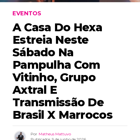
EVENTOS
A Casa Do Hexa
Estreia Neste
Sábado Na
Pampulha Com
Vitinho, Grupo
Axtral E
Transmissão De
Brasil X Marrocos
Por
Matheus Mattuvo
Publicados
9 de junho de 2026