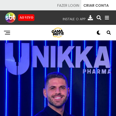
FAZER LOGIN
CRIAR CONTA
AO VIVO
INSTALE O APP
EMISSORAS
NOSSAS REDES
APP TV SBT
SBT
- SISTEMA BRASILEIRO DE TELEVISÃO