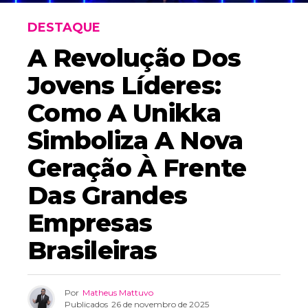
DESTAQUE
A Revolução Dos
Jovens Líderes:
Como A Unikka
Simboliza A Nova
Geração À Frente
Das Grandes
Empresas
Brasileiras
Por
Matheus Mattuvo
Publicados
26 de novembro de 2025