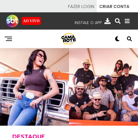
FAZER LOGIN
CRIAR CONTA
AO VIVO
INSTALE O APP
EMISSORAS
NOSSAS REDES
APP TV SBT
SBT
- SISTEMA BRASILEIRO DE TELEVISÃO
DESTAQUE