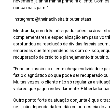
novembro já tinha minha primeira cliente. Com es
nunca mais parei.”
Instagram: @thainaoliveira.tributaristaas
Mestranda, com três pós-graduações na área tribu
complementares e especialização em passivo trib
aprofundou na resolução de dívidas fiscais acum
empresas que têm pendências com o Fisco, enqua
recuperação de crédito e planejamento tributário.
“Funciona assim: o cliente chega endividado e pa
faz o diagnóstico do que pode ser recuperado ou 
Muitas vezes, o cliente não só regulariza a sit
valores que pagou indevidamente. É libertador pa
Outro ponto forte da atuação conjunta é que o tra
seja, não depende da lentidão ou burocracia do J