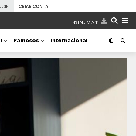
OGIN
CRIAR CONTA
INSTALE O APP
EMISSORAS
l
Famosos
Internacional
NOSSAS REDES
APP TV SBT
SBT
- SISTEMA BRASILEIRO DE TELEVISÃO