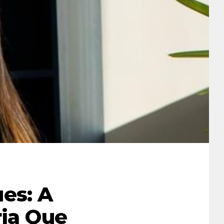
es: A
ria Que