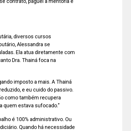
se contrato, paguei a mentoria e
tária, diversos cursos
utário, Alessandra se
uladas. Ela atua diretamente com
nto Dra. Thainá foca na
gando imposto a mais. A Thainá
reduzido, e eu cuido do passivo.
uação como também recupera
ra quem estava sufocado.”
balho é 100% administrativo. Ou
udiciário. Quando há necessidade