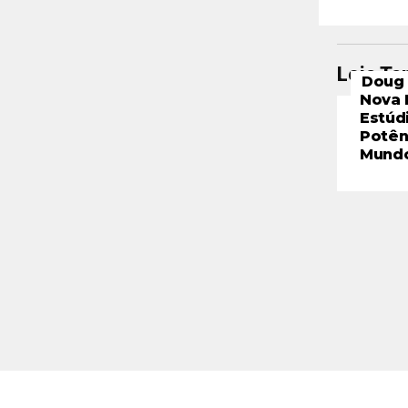
Leia T
Doug 
Nova 
Estúd
Potên
Mund