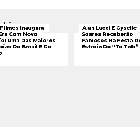
ambém:
Filmes Inaugura
Alan Lucci E Gyselle
Era Com Novo
Soares Receberão
io: Uma Das Maiores
Famosos Na Festa D
cias Do Brasil E Do
Estreia Do “To Talk”
o