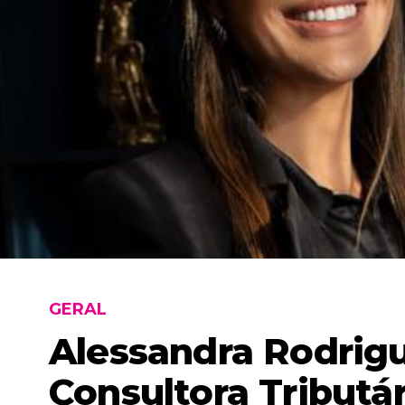
GERAL
Alessandra Rodrigu
Consultora Tributá