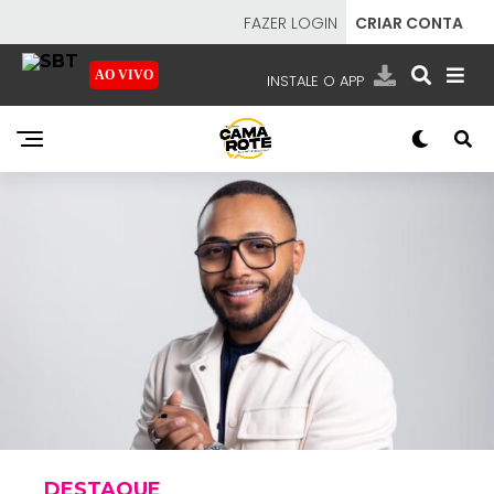
FAZER LOGIN
CRIAR CONTA
AO VIVO
INSTALE O APP
EMISSORAS
NOSSAS REDES
APP TV SBT
SBT
- SISTEMA BRASILEIRO DE TELEVISÃO
DESTAQUE