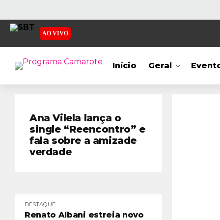
AO VIVO
Início
Geral
Event
Ana Vilela lança o
single “Reencontro” e
fala sobre a amizade
verdade
DESTAQUE
Renato Albani estreia novo