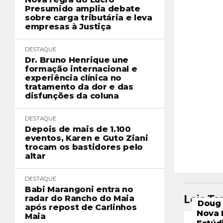
Presumido amplia debate
sobre carga tributária e leva
empresas à Justiça
DESTAQUE
Dr. Bruno Henrique une
formação internacional e
experiência clínica no
tratamento da dor e das
disfunções da coluna
DESTAQUE
Depois de mais de 1.100
eventos, Karen e Guto Ziani
trocam os bastidores pelo
altar
DESTAQUE
Babi Marangoni entra no
Leia T
radar do Rancho do Maia
Doug 
após repost de Carlinhos
Nova 
Maia