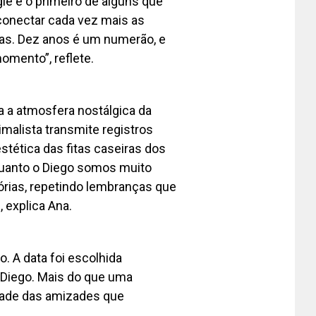
gle é o primeiro de alguns que
 conectar cada vez mais as
ias. Dez anos é um numerão, e
omento”, reflete.
a a atmosfera nostálgica da
malista transmite registros
tética das fitas caseiras dos
quanto o Diego somos muito
órias, repetindo lembranças que
 explica Ana.
. A data foi escolhida
 Diego. Mais do que uma
dade das amizades que