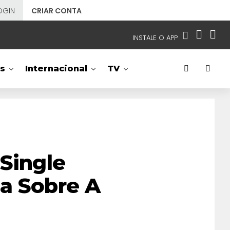
OGIN
CRIAR CONTA
INSTALE O APP
EMISSORAS
s
Internacional
TV
NOSSAS REDES
APP TV SBT
SBT
- SISTEMA BRASILEIRO DE TELEVISÃO
 Single
a Sobre A