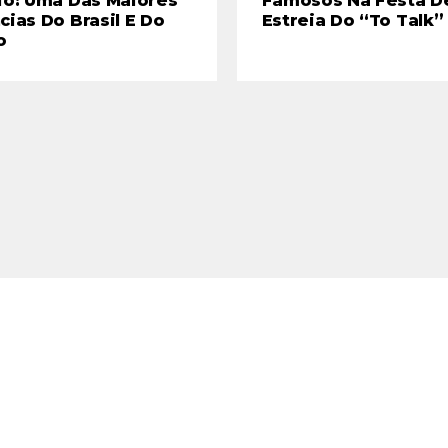
io: Uma Das Maiores
Famosos Na Festa D
cias Do Brasil E Do
Estreia Do “To Talk”
o