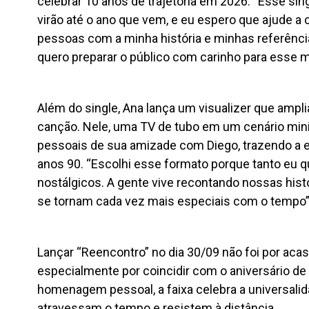
celebrar 10 anos de trajetória em 2026. “Esse sin
virão até o ano que vem, e eu espero que ajude a
pessoas com a minha história e minhas referênc
quero preparar o público com carinho para esse m
Além do single, Ana lança um visualizer que ampli
canção. Nele, uma TV de tubo em um cenário mini
pessoais de sua amizade com Diego, trazendo a es
anos 90. “Escolhi esse formato porque tanto eu 
nostálgicos. A gente vive recontando nossas hist
se tornam cada vez mais especiais com o tempo”,
Lançar “Reencontro” no dia 30/09 não foi por acaso
especialmente por coincidir com o aniversário de
homenagem pessoal, a faixa celebra a universali
atravessam o tempo e resistem à distância.