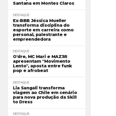
Santana em Montes Claros
DESTAQUE
Ex-BBB Jéssica Mueller
transforma disciplina do
esporte em carreira como
personal, palestrante e
empreendedora
DESTAQUE
O'dre, MC Mari e MAZ3R
apresentam "Movimento
Lento", aposta entre funk
pop e afrobeat
DESTAQUE
Lia Sangali transforma
viagem ao Chile em cenário
para nova produção da Skill
to Dress
DESTAQUE