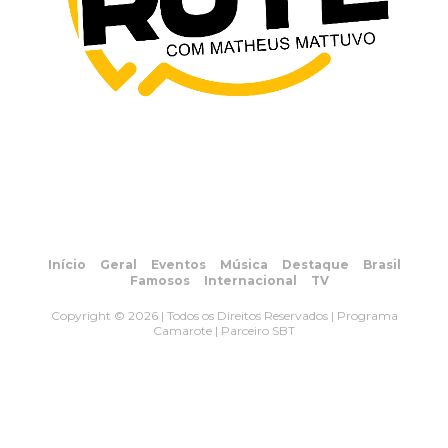
Início
Geral
Eventos
Música
Destaque
Brasil
Famosos
Internacional
TV
Copyright © 2026 | Todos os Direitos Reservados | Programa
Camarote | Parceiro SBT