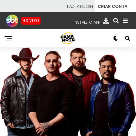
FAZER LOGIN
CRIAR CONTA
AO VIVO
INSTALE O APP
EMISSORAS
NOSSAS REDES
APP TV SBT
SBT
- SISTEMA BRASILEIRO DE TELEVISÃO