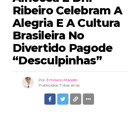
Ribeiro Celebram A
Alegria E A Cultura
Brasileira No
Divertido Pagode
“Desculpinhas”
Por
Emiliano Macedo
Publicados
7 dias atrás
A cantora e compositora
Alhocca
se une à
prestigiada
Dhi Ribeiro
no novo single “
Desculpinhas
”, já
disponível em todas as plataformas digitais. A faixa