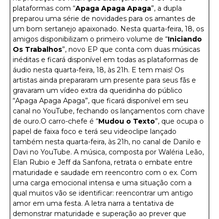
plataformas com “
Apaga Apaga Apaga
”, a dupla
preparou uma série de novidades para os amantes de
um bom sertanejo apaixonado. Nesta quarta-feira, 18, os
amigos disponibilizam o primeiro volume de “
Iniciando
Os Trabalhos
”, novo EP que conta com duas músicas
inéditas e ficará disponível em todas as plataformas de
áudio nesta quarta-feira, 18, às 21h. E tem mais! Os
artistas ainda prepararam um presente para seus fãs e
gravaram um vídeo extra da queridinha do público
“Apaga Apaga Apaga”, que ficará disponível em seu
canal no YouTube, fechando os lançamentos com chave
de ouro.O carro-chefe é “
Mudou o Texto
”, que ocupa o
papel de faixa foco e terá seu videoclipe lançado
também nesta quarta-feira, às 21h, no canal de Danilo e
Davi no YouTube. A música, composta por Waléria Leão,
Elan Rubio e Jeff da Sanfona, retrata o embate entre
maturidade e saudade em reencontro com o ex. Com
uma carga emocional intensa e uma situação com a
qual muitos vão se identificar: reencontrar um antigo
amor em uma festa. A letra narra a tentativa de
demonstrar maturidade e superação ao prever que