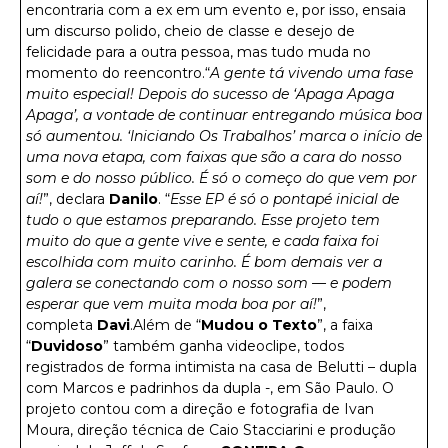
encontraria com a ex em um evento e, por isso, ensaia
um discurso polido, cheio de classe e desejo de
felicidade para a outra pessoa, mas tudo muda no
momento do reencontro.“
A gente tá vivendo uma fase
muito especial! Depois do sucesso de ‘Apaga Apaga
Apaga’, a vontade de continuar entregando música boa
só aumentou. ‘Iniciando Os Trabalhos’ marca o início de
uma nova etapa, com faixas que são a cara do nosso
som e do nosso público. É só o começo do que vem por
aí!
”, declara
Danilo
. “
Esse EP é só o pontapé inicial de
tudo o que estamos preparando. Esse projeto tem
muito do que a gente vive e sente, e cada faixa foi
escolhida com muito carinho. É bom demais ver a
galera se conectando com o nosso som — e podem
esperar que vem muita moda boa por aí!
”,
completa
Davi
.Além de “
Mudou o Texto
”, a faixa
“
Duvidoso
” também ganha videoclipe, todos
registrados de forma intimista na casa de Belutti – dupla
com Marcos e padrinhos da dupla -, em São Paulo. O
projeto contou com a direção e fotografia de Ivan
Moura, direção técnica de Caio Stacciarini e produção