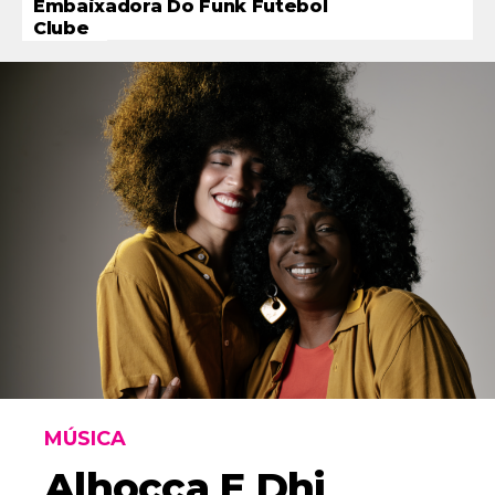
Embaixadora Do Funk Futebol
Clube
MÚSICA
Alhocca E Dhi