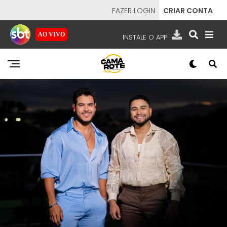
FAZER LOGIN
CRIAR CONTA
AO VIVO
INSTALE O APP
EMISSORAS
NOSSAS REDES
APP TV SBT
SBT
- SISTEMA BRASILEIRO DE TELEVISÃO