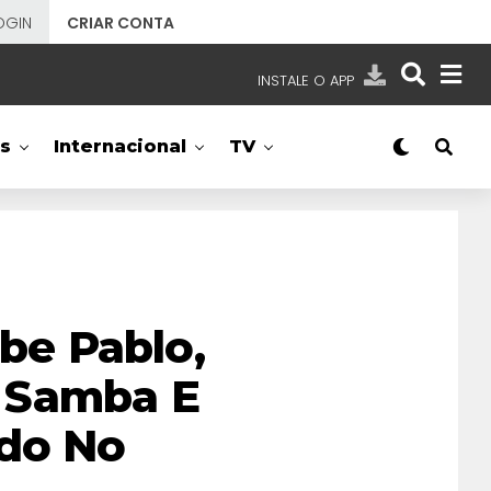
OGIN
CRIAR CONTA
INSTALE O APP
EMISSORAS
s
Internacional
TV
NOSSAS REDES
APP TV SBT
SBT
- SISTEMA BRASILEIRO DE TELEVISÃO
ebe Pablo,
 Samba E
ado No