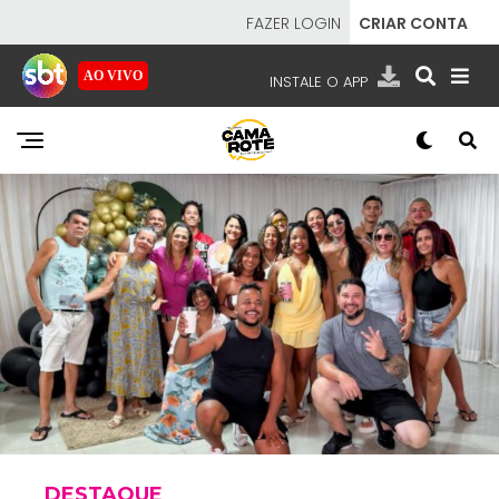
FAZER LOGIN
CRIAR CONTA
AO VIVO
INSTALE O APP
EMISSORAS
NOSSAS REDES
APP TV SBT
SBT
- SISTEMA BRASILEIRO DE TELEVISÃO
DESTAQUE