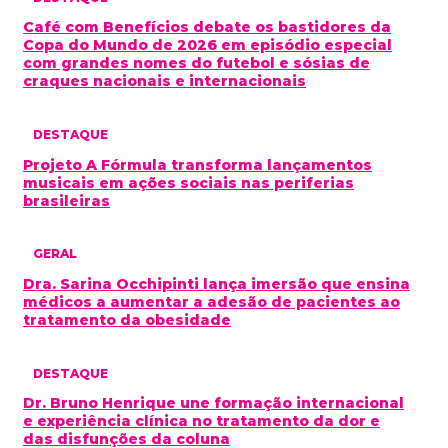
Café com Benefícios debate os bastidores da
Copa do Mundo de 2026 em episódio especial
com grandes nomes do futebol e sósias de
craques nacionais e internacionais
DESTAQUE
Projeto A Fórmula transforma lançamentos
musicais em ações sociais nas periferias
brasileiras
GERAL
Dra. Sarina Occhipinti lança imersão que ensina
médicos a aumentar a adesão de pacientes ao
tratamento da obesidade
DESTAQUE
Dr. Bruno Henrique une formação internacional
e experiência clínica no tratamento da dor e
das disfunções da coluna