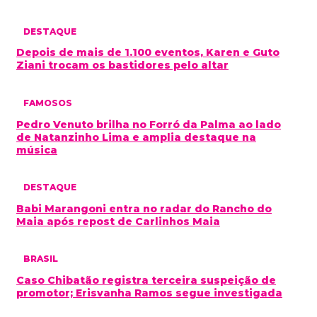
DESTAQUE
Depois de mais de 1.100 eventos, Karen e Guto
Ziani trocam os bastidores pelo altar
FAMOSOS
Pedro Venuto brilha no Forró da Palma ao lado
de Natanzinho Lima e amplia destaque na
música
DESTAQUE
Babi Marangoni entra no radar do Rancho do
Maia após repost de Carlinhos Maia
BRASIL
Caso Chibatão registra terceira suspeição de
promotor; Erisvanha Ramos segue investigada