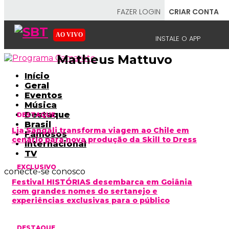
FAZER LOGIN
CRIAR CONTA
AO VIVO
INSTALE O APP
Matheus Mattuvo
EMISSORAS
Início
Geral
Eventos
Música
NOSSAS REDES
APP TV SBT
Destaque
DESTAQUE
Brasil
Lia Sangali transforma viagem ao Chile em
Famosos
cenário para nova produção da Skill to Dress
Internacional
TV
EXCLUSIVO
conecte-se conosco
SBT
- SISTEMA BRASILEIRO DE TELEVISÃO
Festival HISTÓRIAS desembarca em Goiânia
com grandes nomes do sertanejo e
experiências exclusivas para o público
DESTAQUE