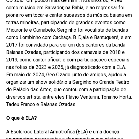
CD solo “Um pouco mais de mim”. Nos anos 80, viveu
como músico em Salvador, na Bahia, e ao regressar foi
pioneiro em tocar e cantar sucessos da música baiana em
terras mineiras, participando de grandes eventos como
Micaronte e Carnabelô. Serginho foi vocalista de bandas
como Lombinho com Cachaça, B. Djala e Bantuquerê, e em
2017 foi convidado para ser um dos cantores da banda
Baianas Ozadas, participando dos carnavais de 2018 e
2019, como cantor oficial, e com participações especiais
nas folias de 2023 e 2025, já diagnosticado com a ELA.
Em maio de 2024, Geo Ozado junto de amigos, ajudou a
organizar um show solidário a Serginho no Grande Teatro
do Palácio das Artes, que contou com a participação de
diversos artista, entre eles Flávio Venturini, Toninho Horta,
Tadeu Franco e Baianas Ozadas.
O que é ELA?
A Esclerose Lateral Amiotrófica (ELA) é uma doença