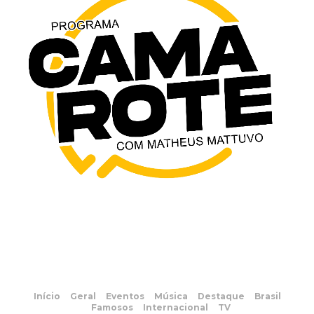
Início
Geral
Eventos
Música
Destaque
Brasil
Famosos
Internacional
TV