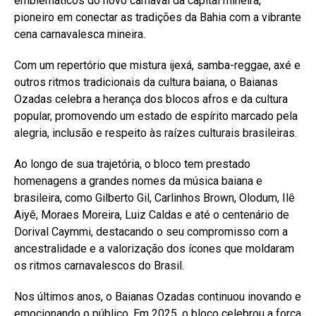
emblemáticos do novo carnaval da capital mineira,
pioneiro em conectar as tradições da Bahia com a vibrante
cena carnavalesca mineira.
Com um repertório que mistura ijexá, samba-reggae, axé e
outros ritmos tradicionais da cultura baiana, o Baianas
Ozadas celebra a herança dos blocos afros e da cultura
popular, promovendo um estado de espírito marcado pela
alegria, inclusão e respeito às raízes culturais brasileiras.
Ao longo de sua trajetória, o bloco tem prestado
homenagens a grandes nomes da música baiana e
brasileira, como Gilberto Gil, Carlinhos Brown, Olodum, Ilê
Aiyê, Moraes Moreira, Luiz Caldas e até o centenário de
Dorival Caymmi, destacando o seu compromisso com a
ancestralidade e a valorização dos ícones que moldaram
os ritmos carnavalescos do Brasil.
Nos últimos anos, o Baianas Ozadas continuou inovando e
emocionando o público. Em 2025, o bloco celebrou a força