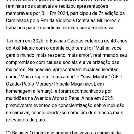
feminina nos carnavais e realizou apresentações
memoráveis por BH. Em 2024, participou da 7ª edição da
Caminhada pelo Fim da Violência Contra as Mulheres e
trabalhou para expandir ainda mais sua ala inclusiva.
Também em 2025, o Baianas Ozadas celebrou os 40 anos
do Axé Music com o desfile cujo tema foi “Mulher, você
gera o mundo: mais respeito, mais amor”, reafirmando seu
compromisso com causas sociais e a valorização das
mulheres. Na ocasião, apresentaram músicas inéditas
como “Mais respeito, mais amor” e “Yayá Marabô” (GEO
Ozado/Pablo Moraes/Priscila Magalhães), em
homenagem a Iemanjá, e foram acompanhados por
multidões na Avenida Afonso Pena. Ainda em 2025,
promoveram eventos de conscientização sobre inclusão
no carnaval, consolidando-se como um dos blocos mais
relevantes do país.
“O Baianas Ozadas não apenas baianizou o carnaval de