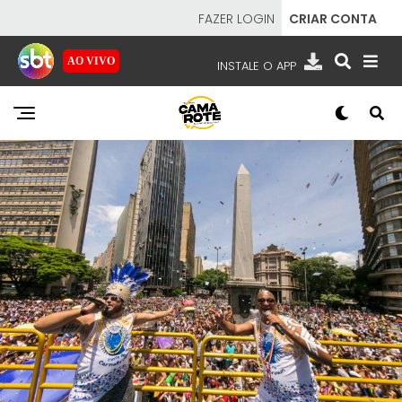
FAZER LOGIN
CRIAR CONTA
AO VIVO
INSTALE O APP
EMISSORAS
NOSSAS REDES
APP TV SBT
SBT
- SISTEMA BRASILEIRO DE TELEVISÃO