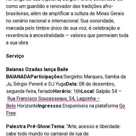
como um guardião e renovador das tradições afro-
brasileiras, além de amplificar a cultura de Minas Gerais
no cenário nacional e internacional. Sua sonoridade,
marcada pelo timbre único de sua voz, é celebração e
reverência à ancestralidade — valores que permeiam toda
a sua obra.
Serviço
Baianas Ozadas lança Baile
BAIANADA
Participações:
Serginho Marques, Samba da
Ju, Sérgio Pererê e DJ Yuga
Data:
08 de dezembro,
segunda-feira, feriado
Horário:
16h
Local:
Galpão 54 –
Rua Francisco Soucasseaux, 54, Lagoinha –
Belo
Horizonte
Ingressos:
Disponíveis na plataforma
Go
Free
Palestra Pré-Show:
Tema:
“Arte, acesso e liberdade:
cabe todo mundo no carnaval de rua de