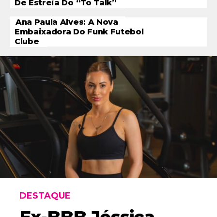
De Estreia Do “To Talk”
Ana Paula Alves: A Nova
Embaixadora Do Funk Futebol
Clube
DESTAQUE
Ex-BBB Jéssica