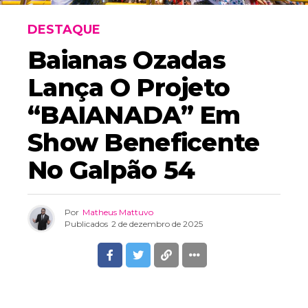
DESTAQUE
Baianas Ozadas
Lança O Projeto
“BAIANADA” Em
Show Beneficente
No Galpão 54
Por
Matheus Mattuvo
Publicados
2 de dezembro de 2025