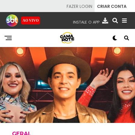
FAZER LOGIN
CRIAR CONTA
AO VIVO
INSTALE O APP
Flipboard
EMISSORAS
Reddit
Pinterest
NOSSAS REDES
APP TV SBT
Whatsapp
Email
SBT
- SISTEMA BRASILEIRO DE TELEVISÃO
GERAL