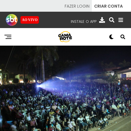
FAZER LOGIN
CRIAR CONTA
AO VIVO
INSTALE O APP
EMISSORAS
NOSSAS REDES
APP TV SBT
SBT
- SISTEMA BRASILEIRO DE TELEVISÃO