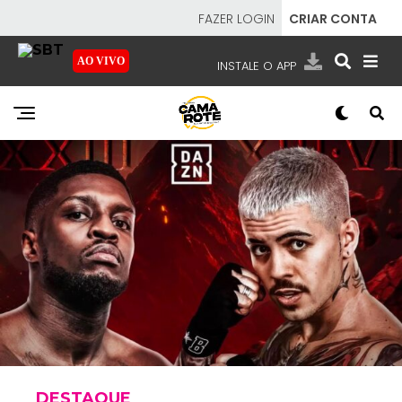
FAZER LOGIN
CRIAR CONTA
AO VIVO
INSTALE O APP
EMISSORAS
NOSSAS REDES
APP TV SBT
SBT
- SISTEMA BRASILEIRO DE TELEVISÃO
DESTAQUE