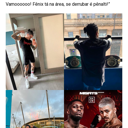
Vamoooooo! Fênix tá na área, se derrubar é pênalti!”