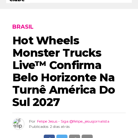
BRASIL
Hot Wheels
Monster Trucks
Live™ Confirma
Belo Horizonte Na
Turnê América Do
Sul 2027
Por
Felipe Jesus - Siga:@felipe_jesusjornalista
Publicados
2 dias atrás