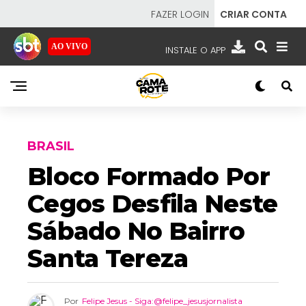
FAZER LOGIN
CRIAR CONTA
AO VIVO
INSTALE O APP
EMISSORAS
NOSSAS REDES
APP TV SBT
BRASIL
Bloco Formado Por
Cegos Desfila Neste
SBT
- SISTEMA BRASILEIRO DE TELEVISÃO
Sábado No Bairro
Santa Tereza
Por
Felipe Jesus - Siga:@felipe_jesusjornalista