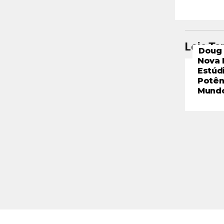
Leia T
Doug 
Nova 
Estúd
Potên
Mund