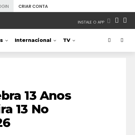
OGIN
CRIAR CONTA
INSTALE O APP
EMISSORAS
s
Internacional
TV
NOSSAS REDES
APP TV SBT
SBT
- SISTEMA BRASILEIRO DE TELEVISÃO
bra 13 Anos
ra 13 No
26