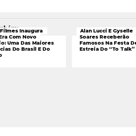
ambém:
Filmes Inaugura
Alan Lucci E Gyselle
Era Com Novo
Soares Receberão
io: Uma Das Maiores
Famosos Na Festa D
cias Do Brasil E Do
Estreia Do “To Talk”
o