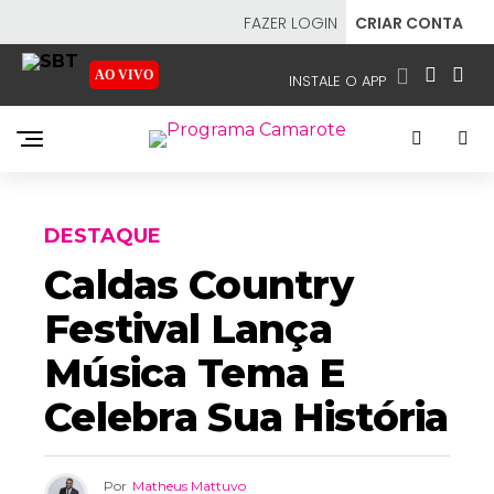
FAZER LOGIN
CRIAR CONTA
AO VIVO
INSTALE O APP
EMISSORAS
NOSSAS REDES
APP TV SBT
DESTAQUE
Caldas Country
Festival Lança
SBT
- SISTEMA BRASILEIRO DE TELEVISÃO
Música Tema E
Celebra Sua História
Por
Matheus Mattuvo