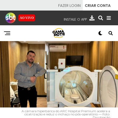
FAZER LOGIN
CRIAR CONTA
AO VIVO
INSTALE O APP
EMISSORAS
NOSSAS REDES
APP TV SBT
SBT
- SISTEMA BRASILEIRO DE TELEVISÃO
A câmara hiperbárica do ARC Hospital Premium acelera a
cicatrização e reduz o inchaço no pós-operatório — Foto:
Divulgação