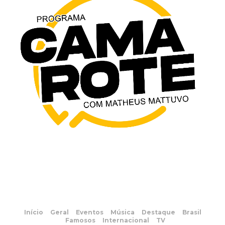
Início
Geral
Eventos
Música
Destaque
Brasil
Famosos
Internacional
TV