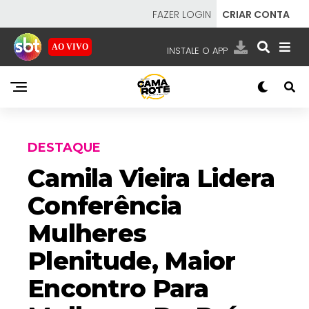
FAZER LOGIN
CRIAR CONTA
AO VIVO
INSTALE O APP
EMISSORAS
NOSSAS REDES
APP TV SBT
DESTAQUE
Camila Vieira Lidera
Conferência
SBT
- SISTEMA BRASILEIRO DE TELEVISÃO
Mulheres
Plenitude, Maior
Encontro Para