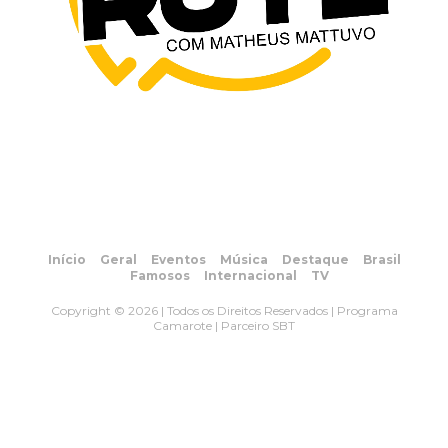
Início
Geral
Eventos
Música
Destaque
Brasil
Famosos
Internacional
TV
Copyright © 2026 | Todos os Direitos Reservados | Programa
Camarote | Parceiro SBT