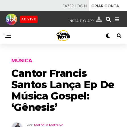
FAZER LOGIN
CRIAR CONTA
AO VIVO
INSTALE O APP
EMISSORAS
NOSSAS REDES
APP TV SBT
MÚSICA
Cantor Francis
Santos Lança Ep De
SBT
- SISTEMA BRASILEIRO DE TELEVISÃO
Música Gospel:
‘Gênesis’
Por
Matheus Mattuvo