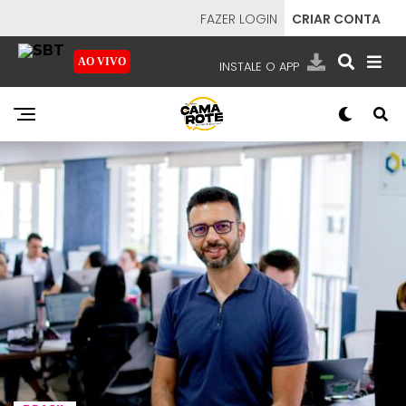
FAZER LOGIN
CRIAR CONTA
AO VIVO
INSTALE O APP
EMISSORAS
NOSSAS REDES
APP TV SBT
SBT
- SISTEMA BRASILEIRO DE TELEVISÃO