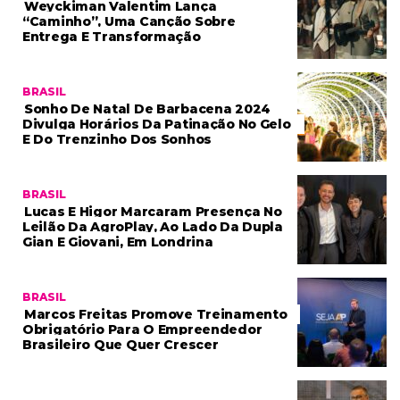
Weyckiman Valentim Lança
“Caminho”, Uma Canção Sobre
Entrega E Transformação
BRASIL
Sonho De Natal De Barbacena 2024
Divulga Horários Da Patinação No Gelo
E Do Trenzinho Dos Sonhos
BRASIL
Lucas E Higor Marcaram Presença No
Leilão Da AgroPlay, Ao Lado Da Dupla
Gian E Giovani, Em Londrina
BRASIL
Marcos Freitas Promove Treinamento
Obrigatório Para O Empreendedor
Brasileiro Que Quer Crescer