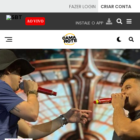
FAZER LOGIN
CRIAR CONTA
AO VIVO
INSTALE O APP
EMISSORAS
NOSSAS REDES
APP TV SBT
SBT
- SISTEMA BRASILEIRO DE TELEVISÃO