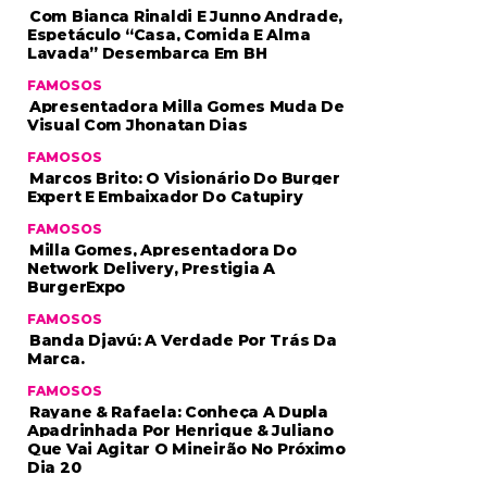
Com Bianca Rinaldi E Junno Andrade,
Espetáculo “Casa, Comida E Alma
Lavada” Desembarca Em BH
FAMOSOS
Apresentadora Milla Gomes Muda De
Visual Com Jhonatan Dias
FAMOSOS
Marcos Brito: O Visionário Do Burger
Expert E Embaixador Do Catupiry
FAMOSOS
Milla Gomes, Apresentadora Do
Network Delivery, Prestigia A
BurgerExpo
FAMOSOS
Banda Djavú: A Verdade Por Trás Da
Marca.
FAMOSOS
Rayane & Rafaela: Conheça A Dupla
Apadrinhada Por Henrique & Juliano
Que Vai Agitar O Mineirão No Próximo
Dia 20