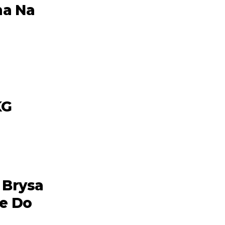
ma Na
KG
 Brysa
e Do