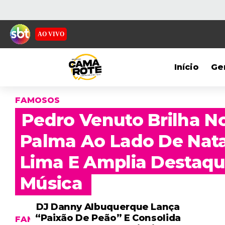
AO VIVO
Início
Ge
FAMOSOS
Pedro Venuto Brilha N
Palma Ao Lado De Nat
Lima E Amplia Destaq
Música
DJ Danny Albuquerque Lança
“Paixão De Peão” E Consolida
FAMOSOS