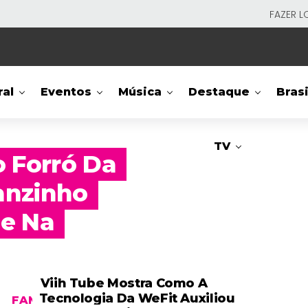
FAZER L
ral
Eventos
Música
Destaque
Brasi
TV
o Forró Da
anzinho
ue Na
Viih Tube Mostra Como A
Tecnologia Da WeFit Auxiliou
FAMOSOS