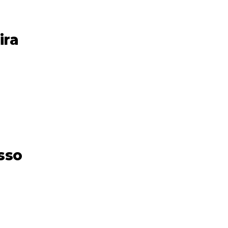
ira
sso