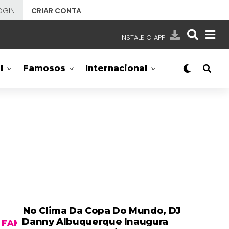
OGIN
CRIAR CONTA
INSTALE O APP
EMISSORAS
l
Famosos
Internacional
NOSSAS REDES
APP TV SBT
SBT
- SISTEMA BRASILEIRO DE TELEVISÃO
No Clima Da Copa Do Mundo, DJ
Danny Albuquerque Inaugura
FAMOSOS