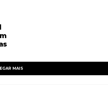
l
om
as
EGAR MAIS