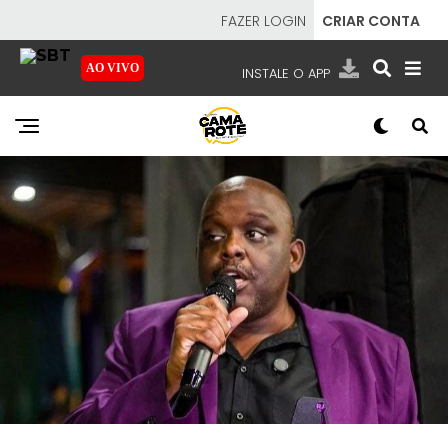
FAZER LOGIN
CRIAR CONTA
AO VIVO
INSTALE O APP
EMISSORAS
NOSSAS REDES
APP TV SBT
SBT
- SISTEMA BRASILEIRO DE TELEVISÃO