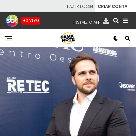
FAZER LOGIN
CRIAR CONTA
AO VIVO
INSTALE O APP
EMISSORAS
NOSSAS REDES
APP TV SBT
SBT
- SISTEMA BRASILEIRO DE TELEVISÃO