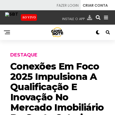
FAZER LOGIN
CRIAR CONTA
AO VIVO
INSTALE O APP
EMISSORAS
NOSSAS REDES
APP TV SBT
DESTAQUE
Conexões Em Foco
2025 Impulsiona A
SBT
- SISTEMA BRASILEIRO DE TELEVISÃO
Qualificação E
Inovação No
Mercado Imobiliário