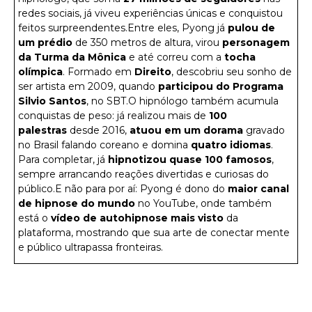
redes sociais, já viveu experiências únicas e conquistou
feitos surpreendentes.Entre eles, Pyong já
pulou de
um prédio
de 350 metros de altura, virou
personagem
da Turma da Mônica
e até correu com a
tocha
olímpica
. Formado em
Direito
, descobriu seu sonho de
ser artista em 2009, quando
participou do Programa
Silvio Santos
, no SBT.O hipnólogo também acumula
conquistas de peso: já realizou mais de
100
palestras
desde 2016,
atuou em um dorama
gravado
no Brasil falando coreano e domina
quatro idiomas
.
Para completar, já
hipnotizou quase 100 famosos
,
sempre arrancando reações divertidas e curiosas do
público.E não para por aí: Pyong é
dono do
maior canal
de hipnose do mundo
no YouTube, onde também
está o
vídeo de autohipnose mais visto
da
plataforma, mostrando que sua arte de conectar mente
e público ultrapassa fronteiras.