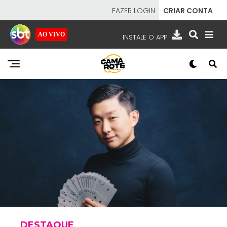
FAZER LOGIN
CRIAR CONTA
AO VIVO
INSTALE O APP
EMISSORAS
NOSSAS REDES
APP TV SBT
SBT
- SISTEMA BRASILEIRO DE TELEVISÃO
DESTAQUE