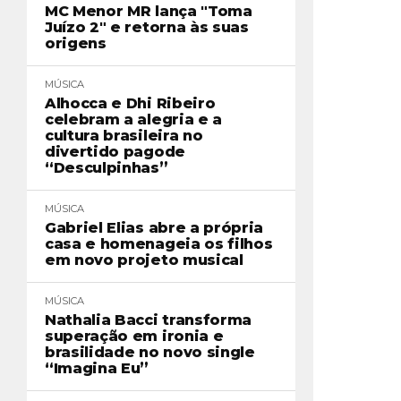
MC Menor MR lança "Toma
Juízo 2" e retorna às suas
origens
MÚSICA
Alhocca e Dhi Ribeiro
celebram a alegria e a
cultura brasileira no
divertido pagode
“Desculpinhas”
MÚSICA
Gabriel Elias abre a própria
casa e homenageia os filhos
em novo projeto musical
MÚSICA
Nathalia Bacci transforma
superação em ironia e
brasilidade no novo single
“Imagina Eu”