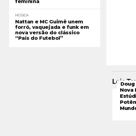
feminina
MÚSICA
Nattan e MC Guimê unem
forró, vaquejada e funk em
nova versão do clássico
“País do Futebol”
Leia T
Doug 
Nova 
Estúd
Potên
Mund