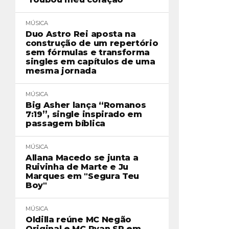
MÚSICA
Duo Astro Rei aposta na
construção de um repertório
sem fórmulas e transforma
singles em capítulos de uma
mesma jornada
MÚSICA
Big Asher lança “Romanos
7:19”, single inspirado em
passagem bíblica
MÚSICA
Allana Macedo se junta a
Ruivinha de Marte e Ju
Marques em "Segura Teu
Boy"
MÚSICA
Oldilla reúne MC Negão
Original e MC Ryan SP em