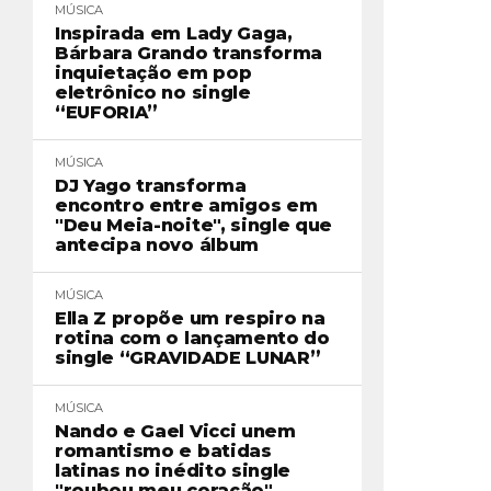
MÚSICA
Inspirada em Lady Gaga,
Bárbara Grando transforma
inquietação em pop
eletrônico no single
“EUFORIA”
MÚSICA
DJ Yago transforma
encontro entre amigos em
"Deu Meia-noite", single que
antecipa novo álbum
MÚSICA
Ella Z propõe um respiro na
rotina com o lançamento do
single “GRAVIDADE LUNAR”
MÚSICA
Nando e Gael Vicci unem
romantismo e batidas
latinas no inédito single
"roubou meu coração"