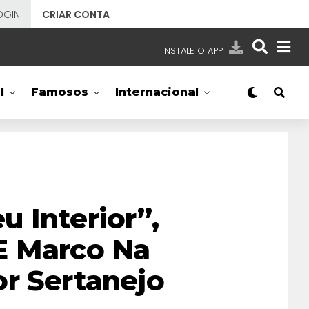
OGIN
CRIAR CONTA
INSTALE O APP
EMISSORAS
l
Famosos
Internacional
NOSSAS REDES
APP TV SBT
SBT
- SISTEMA BRASILEIRO DE TELEVISÃO
 Interior”,
E Marco Na
r Sertanejo