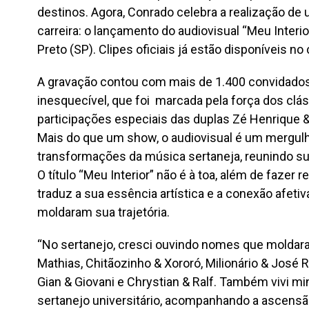
destinos. Agora, Conrado celebra a realização d
carreira: o lançamento do audiovisual “Meu Interi
Preto (SP). Clipes oficiais já estão disponíveis no
A gravação contou com mais de 1.400 convidado
inesquecível, que foi marcada pela força dos clá
participações especiais das duplas Zé Henrique & 
Mais do que um show, o audiovisual é um mergulh
transformações da música sertaneja, reunindo s
O título “Meu Interior” não é à toa, além de fazer r
traduz a sua essência artística e a conexão afet
moldaram sua trajetória.
“No sertanejo, cresci ouvindo nomes que moldar
Mathias, Chitãozinho & Xororó, Milionário & José 
Gian & Giovani e Chrystian & Ralf. Também vivi m
sertanejo universitário, acompanhando a ascens