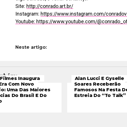
Site:
http://conrado.art.br/
Instagram:
https://www.instagram.com/conradov
Youtube:
https://www.youtube.com/@conrado_ofi
Neste artigo:
ambém:
Filmes Inaugura
Alan Lucci E Gyselle
Era Com Novo
Soares Receberão
io: Uma Das Maiores
Famosos Na Festa D
cias Do Brasil E Do
Estreia Do “To Talk”
o