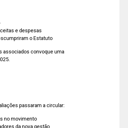
o
eceitas e despesas
descumpriram o Estatuto
dos associados convoque uma
025.
aliações passaram a circular:
os no movimento
adores da nova gestão