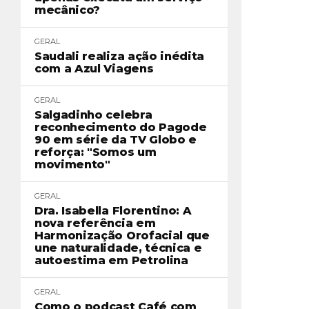
mecânico?
GERAL
Saudali realiza ação inédita
com a Azul Viagens
GERAL
Salgadinho celebra
reconhecimento do Pagode
90 em série da TV Globo e
reforça: "Somos um
movimento"
GERAL
Dra. Isabella Florentino: A
nova referência em
Harmonização Orofacial que
une naturalidade, técnica e
autoestima em Petrolina
GERAL
Como o podcast Café com