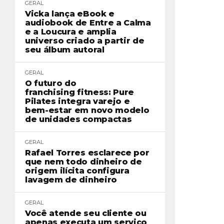
GERAL
Vicka lança eBook e
audiobook de Entre a Calma
e a Loucura e amplia
universo criado a partir de
seu álbum autoral
GERAL
O futuro do
franchising fitness: Pure
Pilates integra varejo e
bem-estar em novo modelo
de unidades compactas
GERAL
Rafael Torres esclarece por
que nem todo dinheiro de
origem ilícita configura
lavagem de dinheiro
GERAL
Você atende seu cliente ou
apenas executa um serviço