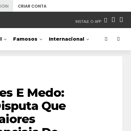
OGIN
CRIAR CONTA
INSTALE O APP
EMISSORAS
l
Famosos
Internacional
NOSSAS REDES
APP TV SBT
SBT
- SISTEMA BRASILEIRO DE TELEVISÃO
des E Medo:
Disputa Que
aiores