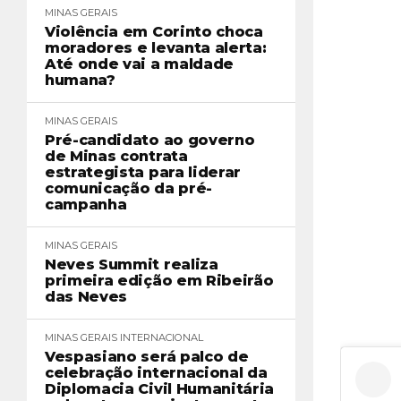
MINAS GERAIS
Violência em Corinto choca
moradores e levanta alerta:
Até onde vai a maldade
humana?
MINAS GERAIS
Pré-candidato ao governo
de Minas contrata
estrategista para liderar
comunicação da pré-
campanha
MINAS GERAIS
Neves Summit realiza
primeira edição em Ribeirão
das Neves
MINAS GERAIS
INTERNACIONAL
Vespasiano será palco de
celebração internacional da
Diplomacia Civil Humanitária