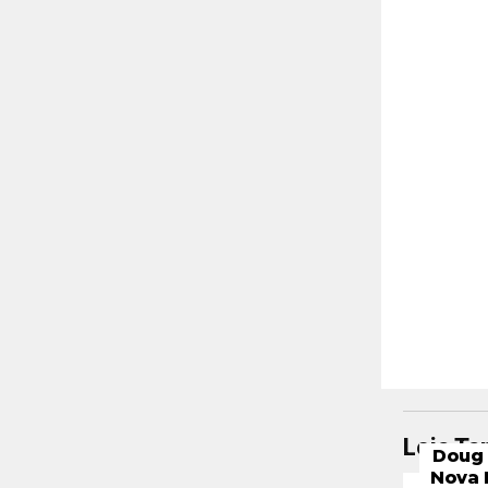
Leia T
Doug 
Nova 