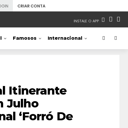
OGIN
CRIAR CONTA
INSTALE O APP
EMISSORAS
l
Famosos
Internacional
NOSSAS REDES
APP TV SBT
SBT
- SISTEMA BRASILEIRO DE TELEVISÃO
l Itinerante
m Julho
nal ‘Forró De