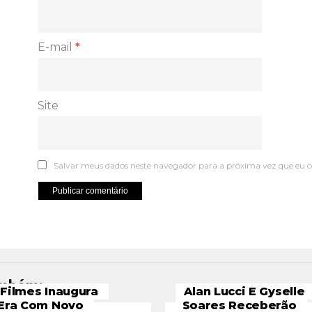
E-mail
*
Site
Salvar meus dados neste navegador para a próxima vez que eu 
ambém:
Filmes Inaugura
Alan Lucci E Gyselle
Era Com Novo
Soares Receberão