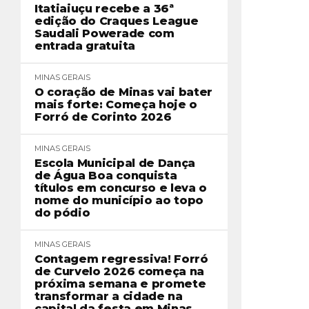
Itatiaiuçu recebe a 36ª
edição do Craques League
Saudali Powerade com
entrada gratuita
MINAS GERAIS
O coração de Minas vai bater
mais forte: Começa hoje o
Forró de Corinto 2026
MINAS GERAIS
Escola Municipal de Dança
de Água Boa conquista
títulos em concurso e leva o
nome do município ao topo
do pódio
MINAS GERAIS
Contagem regressiva! Forró
de Curvelo 2026 começa na
próxima semana e promete
transformar a cidade na
capital da festa em Minas