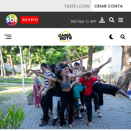
FAZER LOGIN
CRIAR CONTA
AO VIVO
INSTALE O APP
EMISSORAS
NOSSAS REDES
APP TV SBT
SBT
- SISTEMA BRASILEIRO DE TELEVISÃO