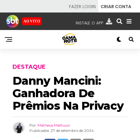
FAZER LOGIN
CRIAR CONTA
AO VIVO
INSTALE O APP
EMISSORAS
NOSSAS REDES
APP TV SBT
DESTAQUE
Danny Mancini:
Ganhadora De
SBT
- SISTEMA BRASILEIRO DE TELEVISÃO
Prêmios Na Privacy
Por
Matheus Mattuvo
Publicados
27 de setembro de 2024