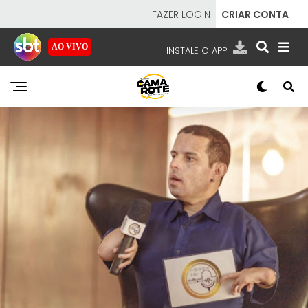
FAZER LOGIN
CRIAR CONTA
AO VIVO
INSTALE O APP
EMISSORAS
NOSSAS REDES
APP TV SBT
SBT
- SISTEMA BRASILEIRO DE TELEVISÃO