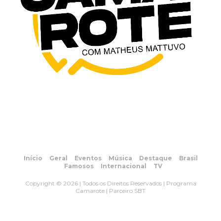
Início
Geral
Eventos
Música
Destaque
Brasil
Famosos
Internacional
TV
Copyright © 2026 | Todos os Direitos Reservados | Programa
Camarote | Parceiro SBT