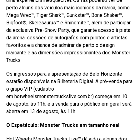
uma experiência inesquecível. Os fãs poderão ver de
perto alguns dos veículos mais icônicos da marca, como
Mega Wrex™, Tiger Shark™, Gunkster™, Bone Shaker™,
Bigfoot®, Skelesaurus™ e Rhinomite™, além de participar
da exclusiva Pre-Show Party, que garante acesso à pista
da arena, sessões de autógrafos com pilotos e artistas
favoritos e a chance de admirar de perto o design
marcante e as dimensões impressionantes dos Monster
Trucks.
Os ingressos para a apresentação de Belo Horizonte
estarão disponíveis na Bilheteria Digital. A pré-venda para
o grupo VIP (cadastro
em
hotwheelsmonstertruckslive.com.br
) começa em 10
de agosto, às 11h, e a venda para o público em geral será
aberta em 13 de agosto, às 11h.
O Espetáculo: Monster Trucks em tamanho real
Hot Wheels Monster Trucks Live™ dá vida a alguns dos