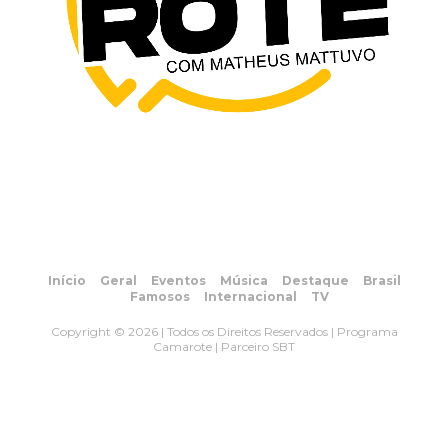
Início
Geral
Eventos
Música
Destaque
Brasil
Famosos
Internacional
TV
Copyright © 2026 | Todos os Direitos Reservados | Programa
Camarote | Parceiro SBT