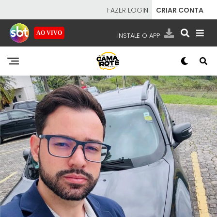
FAZER LOGIN
CRIAR CONTA
AO VIVO
INSTALE O APP
EMISSORAS
NOSSAS REDES
APP TV SBT
SBT
- SISTEMA BRASILEIRO DE TELEVISÃO