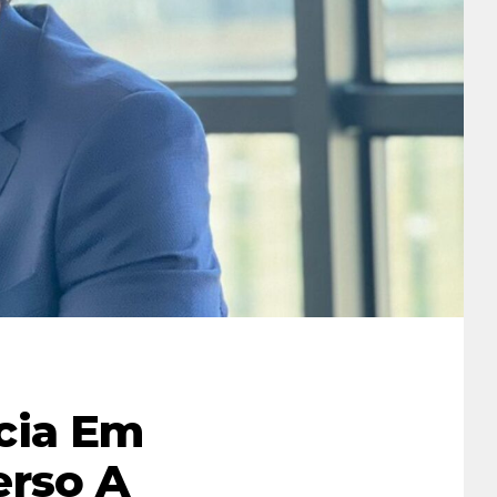
cia Em
erso A