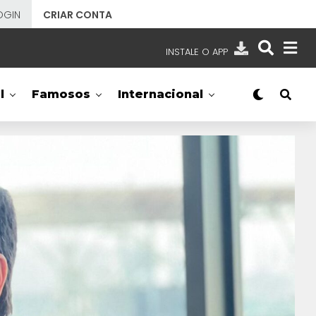
OGIN
CRIAR CONTA
INSTALE O APP
EMISSORAS
l
Famosos
Internacional
NOSSAS REDES
APP TV SBT
SBT
- SISTEMA BRASILEIRO DE TELEVISÃO