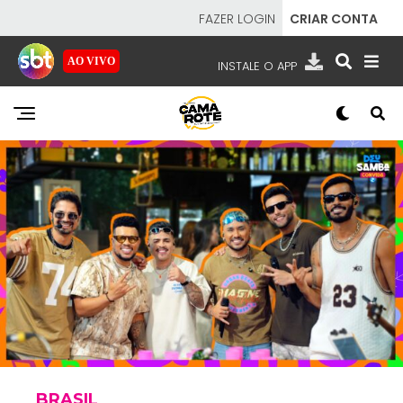
FAZER LOGIN
CRIAR CONTA
AO VIVO
INSTALE O APP
EMISSORAS
NOSSAS REDES
APP TV SBT
SBT
- SISTEMA BRASILEIRO DE TELEVISÃO
BRASIL