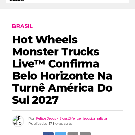
BRASIL
Hot Wheels
Monster Trucks
Live™ Confirma
Belo Horizonte Na
Turnê América Do
Sul 2027
Por
Felipe Jesus - Siga:@felipe_jesusjornalista
Publicados
17 horas atrás