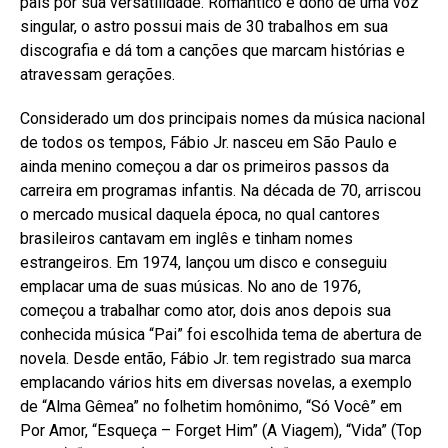
país por sua versatilidade. Romântico e dono de uma voz
singular, o astro possui mais de 30 trabalhos em sua
discografia e dá tom a canções que marcam histórias e
atravessam gerações.
Considerado um dos principais nomes da música nacional
de todos os tempos, Fábio Jr. nasceu em São Paulo e
ainda menino começou a dar os primeiros passos da
carreira em programas infantis. Na década de 70, arriscou
o mercado musical daquela época, no qual cantores
brasileiros cantavam em inglês e tinham nomes
estrangeiros. Em 1974, lançou um disco e conseguiu
emplacar uma de suas músicas. No ano de 1976,
começou a trabalhar como ator, dois anos depois sua
conhecida música “Pai” foi escolhida tema de abertura de
novela. Desde então, Fábio Jr. tem registrado sua marca
emplacando vários hits em diversas novelas, a exemplo
de “Alma Gêmea” no folhetim homônimo, “Só Você” em
Por Amor, “Esqueça – Forget Him” (A Viagem), “Vida” (Top