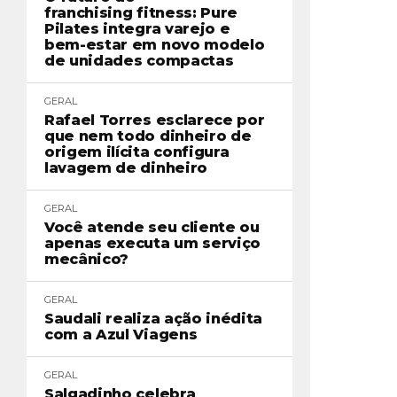
franchising fitness: Pure
Pilates integra varejo e
bem-estar em novo modelo
de unidades compactas
GERAL
Rafael Torres esclarece por
que nem todo dinheiro de
origem ilícita configura
lavagem de dinheiro
GERAL
Você atende seu cliente ou
apenas executa um serviço
mecânico?
GERAL
Saudali realiza ação inédita
com a Azul Viagens
GERAL
Salgadinho celebra