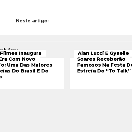
Neste artigo:
ambém:
Filmes Inaugura
Alan Lucci E Gyselle
Era Com Novo
Soares Receberão
io: Uma Das Maiores
Famosos Na Festa D
cias Do Brasil E Do
Estreia Do “To Talk”
o