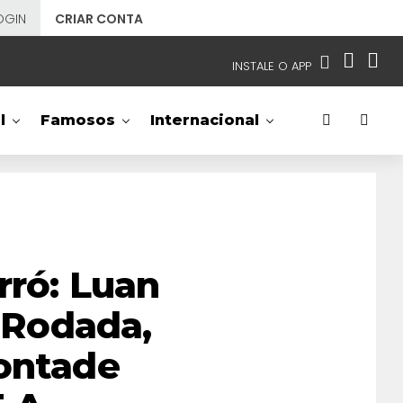
OGIN
CRIAR CONTA
INSTALE O APP
EMISSORAS
l
Famosos
Internacional
NOSSAS REDES
APP TV SBT
SBT
- SISTEMA BRASILEIRO DE TELEVISÃO
rró: Luan
a Rodada,
Vontade