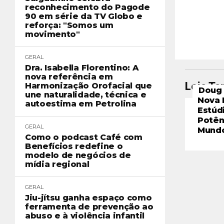
reconhecimento do Pagode
90 em série da TV Globo e
reforça: "Somos um
movimento"
GERAL
Dra. Isabella Florentino: A
nova referência em
Leia T
Harmonização Orofacial que
Doug 
une naturalidade, técnica e
Nova 
autoestima em Petrolina
Estúd
Potên
GERAL
Mund
Como o podcast Café com
Benefícios redefine o
modelo de negócios de
mídia regional
GERAL
Jiu-jítsu ganha espaço como
ferramenta de prevenção ao
abuso e à violência infantil