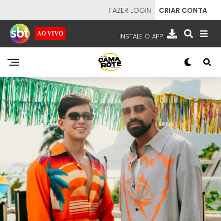
FAZER LOGIN
CRIAR CONTA
AO VIVO
INSTALE O APP
EMISSORAS
NOSSAS REDES
APP TV SBT
SBT
- SISTEMA BRASILEIRO DE TELEVISÃO