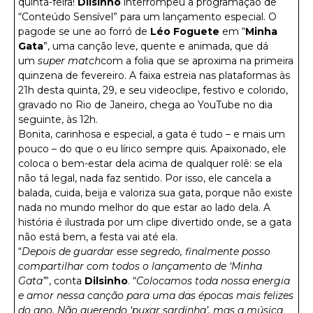
quinta-feira!
Dilsinho
interrompeu a programação de
“Conteúdo Sensível” para um lançamento especial. O
pagode se une ao forró de
Léo Foguete
em “
Minha
Gata
”, uma canção leve, quente e animada, que dá
um
super match
com a folia que se aproxima na primeira
quinzena de fevereiro. A faixa estreia nas plataformas às
21h desta quinta, 29, e seu videoclipe, festivo e colorido,
gravado no Rio de Janeiro, chega ao YouTube no dia
seguinte, às 12h.
Bonita, carinhosa e especial, a gata é tudo – e mais um
pouco – do que o eu lírico sempre quis. Apaixonado, ele
coloca o bem-estar dela acima de qualquer rolê: se ela
não tá legal, nada faz sentido. Por isso, ele cancela a
balada, cuida, beija e valoriza sua gata, porque não existe
nada no mundo melhor do que estar ao lado dela. A
história é ilustrada por um clipe divertido onde, se a gata
não está bem, a festa vai até ela.
“
Depois de guardar esse segredo, finalmente posso
compartilhar com todos o lançamento de ‘Minha
Gata’
”, conta
Dilsinho
. “
Colocamos toda nossa energia
e amor nessa canção para uma das épocas mais felizes
do ano. Não querendo ‘puxar sardinha’, mas a música