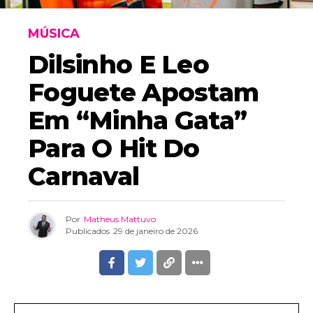
MÚSICA
Dilsinho E Leo
Foguete Apostam
Em “Minha Gata”
Para O Hit Do
Carnaval
Por
Matheus Mattuvo
Publicados
29 de janeiro de 2026