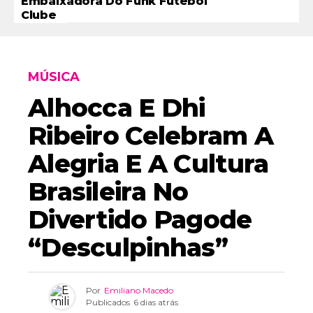
Embaixadora Do Funk Futebol
Clube
MÚSICA
Alhocca E Dhi
Ribeiro Celebram A
Alegria E A Cultura
Brasileira No
Divertido Pagode
“Desculpinhas”
Por
Emiliano Macedo
Publicados
6 dias atrás