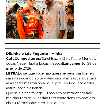
Dilsinho e Léo Foguete – Minha
Gata
Compositores:
Carol Biazin, Gioli, Pedro Mendes,
Lucas Nage, Rapha Lucas, Pascoal
Lançamento:
29 de
janeiro de 2026
LETRA
Eu sei que você não quer me pedir pra ficar em
casaMas quando eu te viPelo seu olhar saquei que tava
abaladaNa mesma hora liguei pro Léo Foguete e falei
assimCancela a balada
Que se ela não tá legalEu não fico bemtambém fico
malNão tem muvucaNão tem choroNem cavacoSem
ela eu tô sozinhoAté em bar lotado