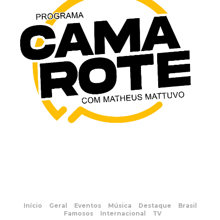
Início
Geral
Eventos
Música
Destaque
Brasil
Famosos
Internacional
TV